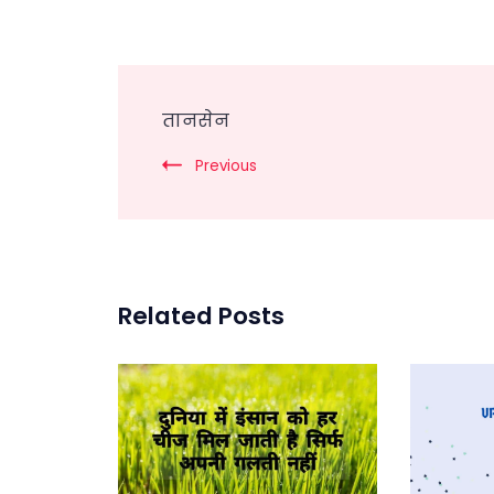
Post
तानसेन
Navigation
Previous
Related Posts