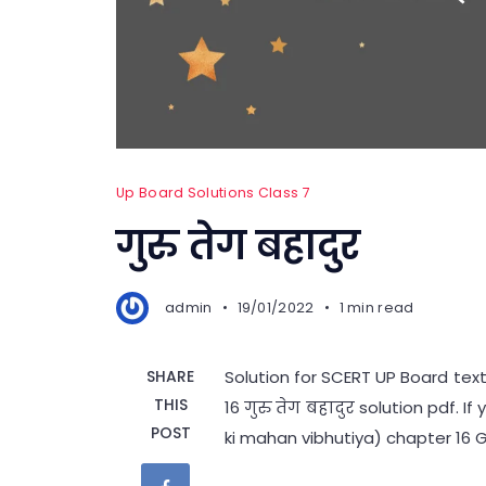
Up Board Solutions Class 7
गुरु तेग बहादुर
admin
19/01/2022
1 min read
SHARE
Solution for SCERT UP Board text
THIS
16 गुरु तेग बहादुर solution pdf.
POST
ki mahan vibhutiya) chapter 16