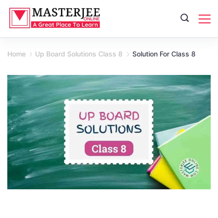
Skip
to
content
Home
Up Board Solutions Class 8
Solution For Class 8