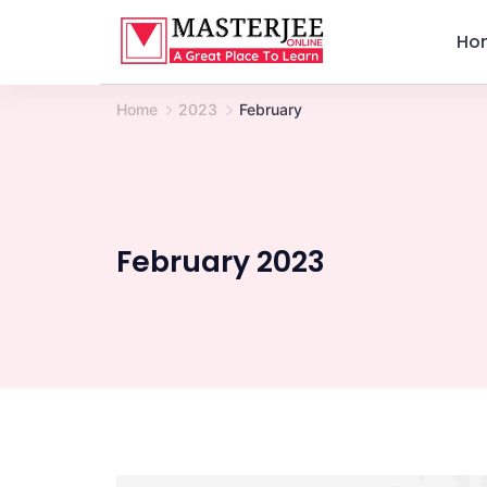
Skip
Ho
to
content
Home
2023
February
February 2023