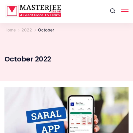
Skip
to
content
Home
2022
October
October 2022