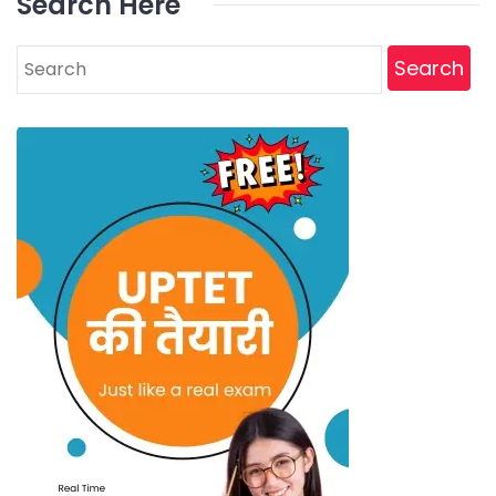
Search Here
Search
for: