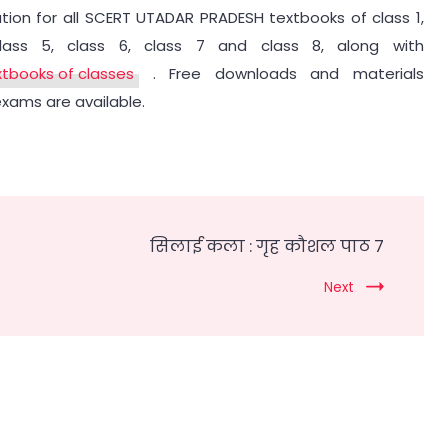
ution for all SCERT UTADAR PRADESH textbooks of class 1,
class 5, class 6, class 7 and class 8, along with
extbooks of classes
. Free downloads and materials
exams are available.
सिलाई कला : गृह कौशल पाठ 7
Next