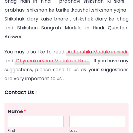
bhag hain in hindi , prabhavi shikshan ki sidhi ,
prabhavi shikshan ke tarike ,kaushal ,shikshan yojna ,
Shikshak diary kaise bhare , shikshak diary ke bhag
and Shikshan Sangrah Module in Hindi Question
Answer .
You may also like to read
Adharshila Module in hindi
and
Dhyanakarshan Module in Hindi
. If you have any
suggestions, please send to us as your suggestions
are very important to us .
Contact Us :
Name
*
First
Last