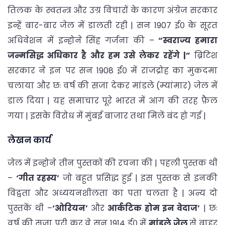
तिलक के स्वतन्त्र और उग्र विचारों के कारण अंग्रेज सरकार
इन्हें बार-बार जेल में डालती रही | सन 1907 ई० के सूरत
अधिवेशन में इन्होने सिंह गर्जना की –
“स्वराज्य हमारा
जन्मसिद्ध अधिकार है और हम उसे लेकर रहेंगे |”
ब्रिटिश
सरकार ने इन पर सन 1908 ई० में राजद्रोह का मुकदमा
चलाया और छः वर्ष की सजा देकर मांडले (म्यांमार) जेल में
डाल दिया | यह समाचार पूरे भारत में आग की तरह फ़ैल
गया | इसके विरोध में मुंबई बाजार तथा मिलें बंद हो गई |
लेखन कार्य
जेल में इन्होने तीन पुस्तकों की रचना की | पहली पुस्तक थी
–
‘गीत रहस्य’
जो बहुत प्रसिद्ध हुई | इस पुस्तक से इनकी
विद्वता और अध्ययनशीलता का पता चलता है | अन्य दो
पुस्तकें थी –
‘ओरियन’
और
आर्कटिक होम इन वेदाज’
| छः
वर्ष की सजा पूरी कर वे सन 1914 ई० में
मांडले जेल
से बाहर