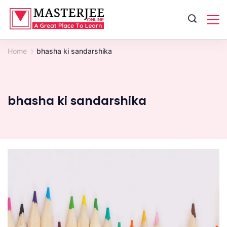
Skip
to
content
Home
bhasha ki sandarshika
bhasha ki sandarshika