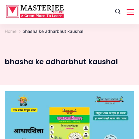
Skip
to
content
Home
bhasha ke adharbhut kaushal
bhasha ke adharbhut kaushal