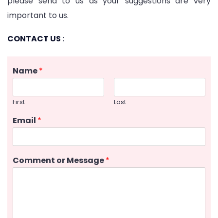
please send to us as your suggestions are very
important to us.
CONTACT US
:
Name
*
First
Last
Email
*
Comment or Message
*