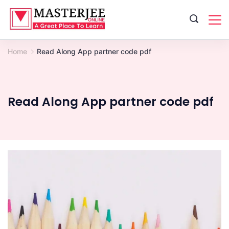
Skip
to
content
Home
Read Along App partner code pdf
Read Along App partner code pdf