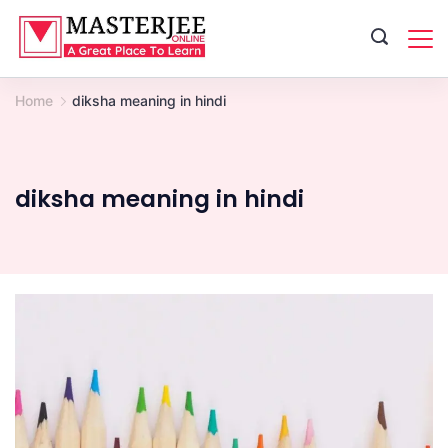
Skip
to
content
Home
diksha meaning in hindi
diksha meaning in hindi