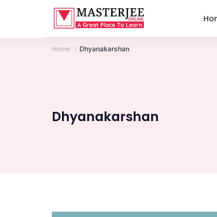
Skip
Ho
to
content
Home
Dhyanakarshan
Dhyanakarshan