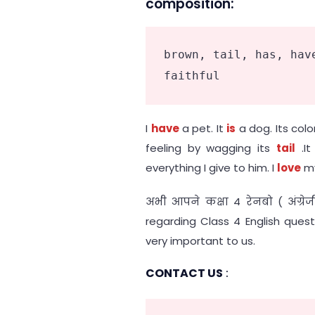
composition:
brown, tail, has, hav
faithful
I
have
a pet. It
is
a dog. Its colo
feeling by wagging its
tail
.It
everything I give to him. I
love
my
अभी आपने कक्षा 4 रेनबो ( अंग्रे
regarding Class 4 English ques
very important to us.
CONTACT US
: