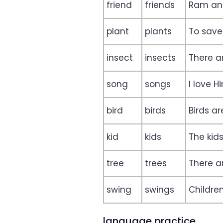
friend
friends
Ram and
plant
plants
To save
insect
insects
There a
song
songs
I love H
bird
birds
Birds ar
kid
kids
The kids
tree
trees
There a
swing
swings
Childre
language practice