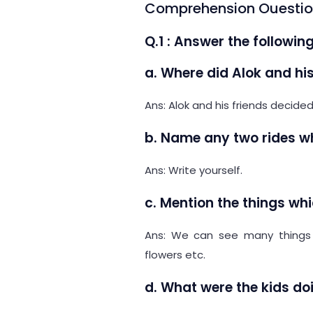
Comprehension Ouesti
Q.1 : Answer the followin
a. Where did Alok and his
Ans: Alok and his friends decide
b. Name any two rides wh
Ans: Write yourself.
c. Mention the things whi
Ans: We can see many things in 
flowers etc.
d. What were the kids do