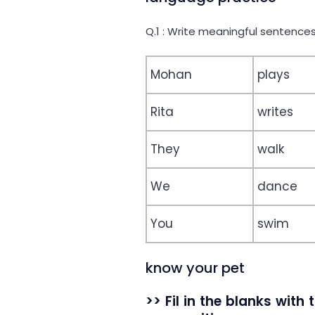
Q.1 : Write meaningful sentences
Mohan
plays
Rita
writes
They
walk
We
dance
You
swim
know your pet
>> Fil in the blanks with