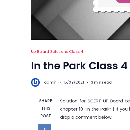
Up Board Solutions Class 4
In the Park Class 4
admin
15/09/2021
3 min read
SHARE
Solution for SCERT UP Board te
THIS
chapter 10 “In the Park” | If y
POST
drop a comment below.