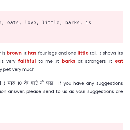
e, eats, love, little, barks, is 
r is
brown
. It
has
four legs and one
little
tail. It shows its
 is very
faithful
to me .It
barks
at strangers .It
eat
 pet very much.
जी ) पाठ 10 के बारे में पढ़ा . If you have any suggestions
tion answer, please send to us as your suggestions are